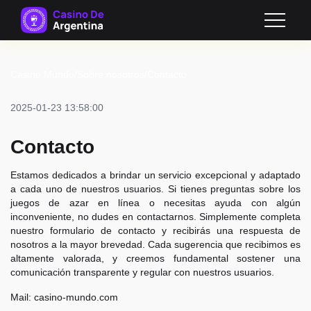
Casino Mundo
/
Sobre nosotros
/
Contacto
2025-01-23 13:58:00
Contacto
Estamos dedicados a brindar un servicio excepcional y adaptado
a cada uno de nuestros usuarios. Si tienes preguntas sobre los
juegos de azar en línea o necesitas ayuda con algún
inconveniente, no dudes en contactarnos. Simplemente completa
nuestro formulario de contacto y recibirás una respuesta de
nosotros a la mayor brevedad. Cada sugerencia que recibimos es
altamente valorada, y creemos fundamental sostener una
comunicación transparente y regular con nuestros usuarios.
Mail: casino-mundo.com