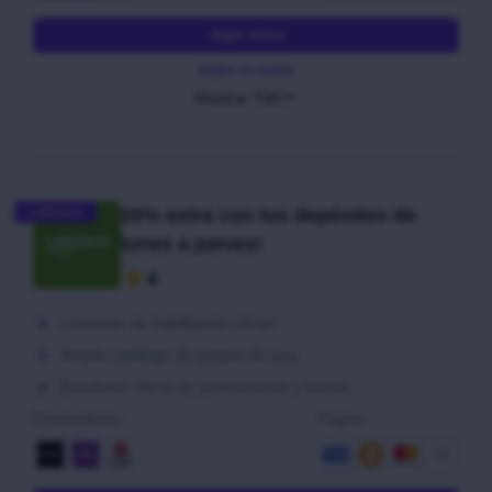
Jugar ahora
Sobre el casino
Mostrar T&C
Lottoland
20% extra con tus depósitos de
lunes a jueves!
4
Licencias de habilitación oficial
Amplio catálogo de juegos de azar
Excelente oferta de promociones y bonos
Proveedores
Pagos
+7