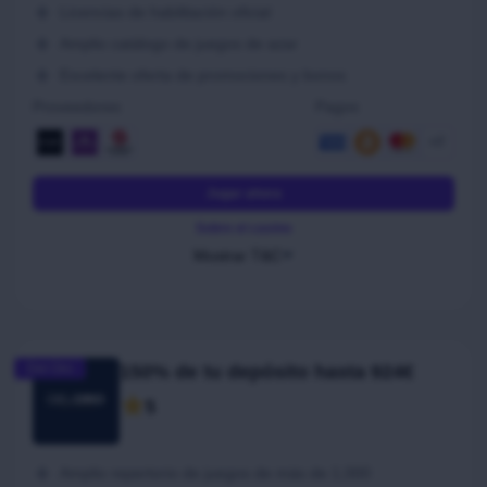
Licencias de habilitación oficial
Amplio catálogo de juegos de azar
Excelente oferta de promociones y bonos
Proveedores
Pagos
+7
Jugar ahora
Sobre el casino
Mostrar T&C
Del Oro
150% de tu depósito hasta 924€
5
Amplio repertorio de juegos de más de 1,000