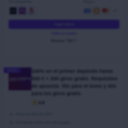
Proveedores
Pagos
+7
Jugar ahora
Sobre el casino
Mostrar T&C
Infinity
100% en el primer depósito hasta
500 € + 200 giros gratis. Requisitos
de apuesta: 35x para el bono y 40x
para los giros gratis.
4.8
Chat en directo 24/7
Excelente selección de juegos