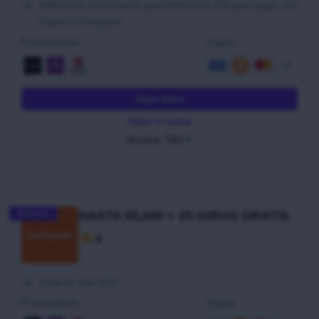
Aplicación móvil nativa para Android e iOS para jugar con
mayor comodidad
Proveedores
Pagos
+7
Jugar ahora
Sobre el casino
Mostrar T&C
Betsson
HASTA $5,000 + 25 GIROS GRATIS
4
Chat en vivo 24/7
Proveedores
Pagos