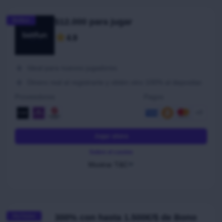
Betfun
$12.000 para jugar
4.9
Ideal para nuevos jugadores.
Dinero real al registrarte y obtén otro 100% al depositar.
Proveedores
Pagos
+7
Jugar ahora
Sobre el casino
Mostrar T&C
MyStake
300% con hasta 1.500€/$ de Bono