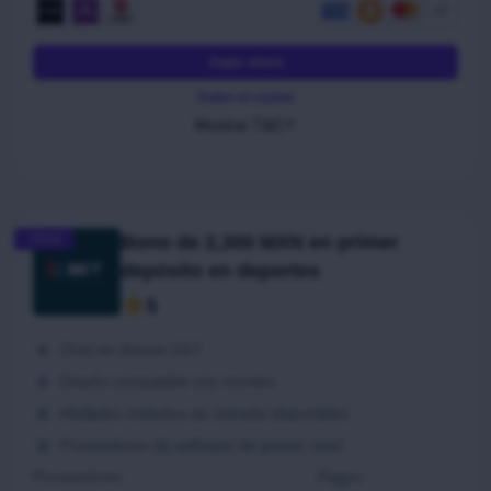
+7
Jugar ahora
Sobre el casino
Mostrar T&C
22bet
Bono de 2,300 MXN en primer
depósito en deportes
5
Chat en directo 24/7
Diseño compatible con móviles
Múltiples métodos de retirada disponibles
Proveedores de software de primer nivel
Proveedores
Pagos