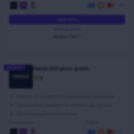
+7
Jugar ahora
Sobre el casino
Mostrar T&C
Pinnacle
Hasta 200 giros gratis
5
Participa en torneos con tragamonedas destacadas
Gana premios aleatorios en efectivo cada semana.
Ideal para jugadores frecuentes.
Proveedores
Pagos
+7