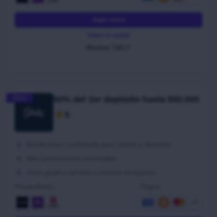
Jugar ahora
Sobre el casino
Mostrar T&C
Stake
50% del 1er depósito hasta $50.000
5
Bonificación combinada para casino y deportes
Más promociones mensuales
Giros gratis y acceso a torneos exclusivos.
Proveedores
Pagos
+7