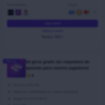
Proveedores
Pagos
+7
Jugar ahora
Sobre el casino
Mostrar T&C
PlayUzu
50 giros gratis sin requisitos de
apuesta para nuevos jugadores
4
Premios cada día
Todas las modalidades de ruleta y blackjack
Juegos en modo demo