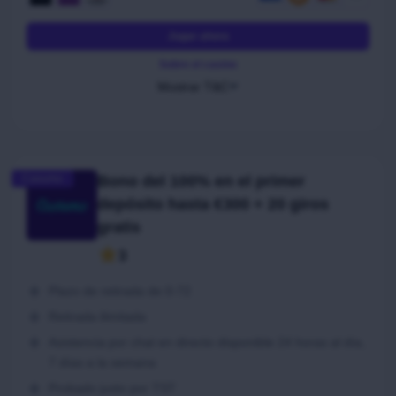
Jugar ahora
Sobre el casino
Mostrar T&C
Casumo
Bono del 100% en el primer
depósito hasta €300 + 20 giros
gratis
3
Plazo de retirada de 0-72
Retirada ilimitada
Asistencia por chat en directo disponible 24 horas al día,
7 días a la semana
Probado justo por TST