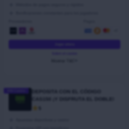
Métodos de pagos seguros y rápidos
Bonificaciones constantes para los jugadores
Proveedores
Pagos
+7
Jugar ahora
Sobre el casino
Mostrar T&C
888 Casino
DEPOSITA CON EL CÓDIGO
CAS150 ¡Y DISFRUTA EL DOBLE!
5
Apuestas deportivas y casino
Programa VIP con beneficios