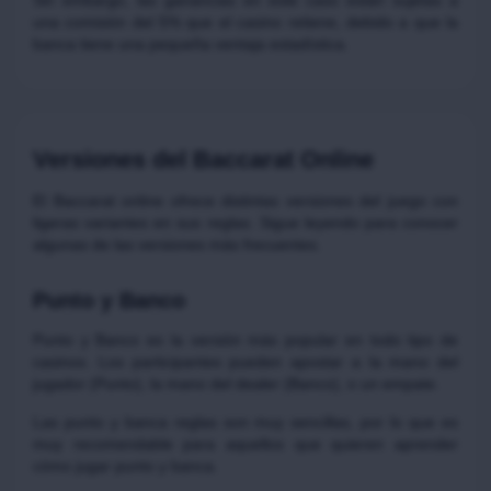
Sin embargo, las ganancias en este caso están sujetas a
una comisión del 5% que el casino retiene, debido a que la
banca tiene una pequeña ventaja estadística.
Versiones del Baccarat Online
El Baccarat online ofrece distintas versiones del juego con
ligeras variantes en sus reglas. Sigue leyendo para conocer
algunas de las versiones más frecuentes.
Punto y Banco
Punto y Banco es la versión más popular en todo tipo de
casinos. Los participantes pueden apostar a la mano del
jugador (Punto), la mano del dealer (Banco), o un empate.
Las punto y banca reglas son muy sencillas, por lo que es
muy recomendable para aquellos que quieren aprender
cómo jugar punto y banca.