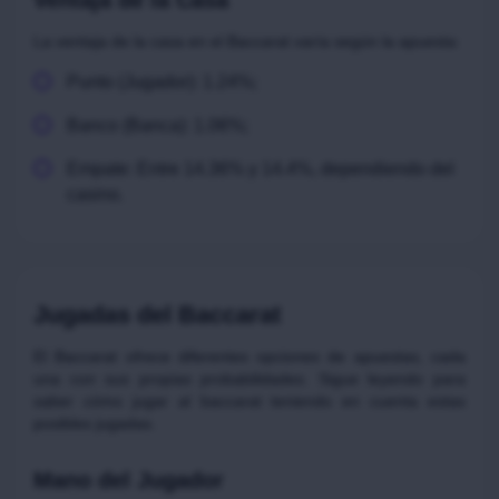
Ventaja de la Casa
La ventaja de la casa en el Baccarat varía según la apuesta:
Punto (Jugador): 1.24%;
Banco (Banca): 1.06%;
Empate: Entre 14.36% y 14.4%, dependiendo del
casino.
Jugadas del Baccarat
El Baccarat ofrece diferentes opciones de apuestas, cada
una con sus propias probabilidades. Sigue leyendo para
saber cómo jugar al baccarat teniendo en cuenta estas
posibles jugadas.
Mano del Jugador