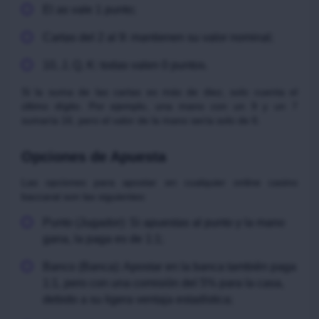
El as vale 1 punto;
Cartas del 2 al 9: mantienen su valor nominal;
10, J, Q, K: todas valen 0 puntos.
Si la suma de las cartas es más de diez, solo cuenta el
último dígito. Por ejemplo, una mano con un 9 y un 7
sumaría 16, pero el valor de la mano sería solo de 6.
Opciones de Apuesta
Las opciones para apostar en cualquier online casino
baccarat son las siguientes:
Punto (Jugador): Si apuestas al punto y la mano
gana, la paga es de 1:1;
Banco (Banca): Apostar en la banca también paga
1:1, pero con una comisión del 5% para la casa,
debido a su ligera ventaja estadística;