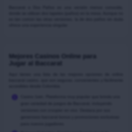
Baccarat a Dos Paños es una versión menos conocida,
donde se utilizan dos tapetes (paños) en la mesa. Aunque no
es tan común las otras versiones, la de dos paños sin duda
ofrece una experiencia singular.
Mejores Casinos Online para
Jugar al Baccarat
Aquí tienes una lista de las mejores opciones de online
baccarat casino, que son seguras, convenientes y fácilmente
accesibles desde Colombia.
Casino 1win. Plataforma muy popular que brinda una
gran variedad de juegos de Baccarat, incluyendo
versiones con croupier en vivo. Destaca por sus
generosos baccarat bonus y promociones exclusivas
para nuevos jugadores.