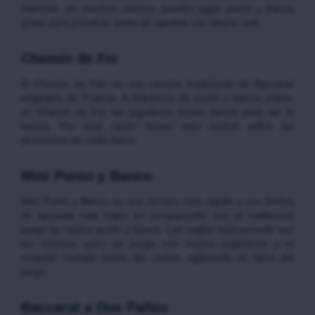
Además, en muchos casinos puedes jugar punto y banca
gratis para practicar antes de apostar con dinero real.
Chemin de Fer
El Chemin de Fer es una versión tradicional de Baccarat
originaria de Francia. A diferencia de punto y banca online,
en Chemin de Fer los jugadores toman turnos para ser la
banca. Por esta razón tienen más control sobre las
decisiones en cada mano.
Mini Punto y Banco
Mini Punto y Banco es una versión más rápida y con límites
de apuesta más bajos en comparación con el tradicional
juego de casino punto y banca. Las reglas básicamente son
las mismas, pero se juega con menos jugadores y el
croupier maneja todas las cartas, agilizando el ritmo del
juego.
Baccarat a Dos Paños