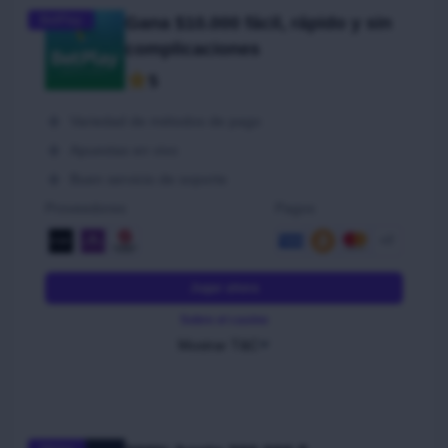
BetPlay
Gana $10.000 fácil, rápido y sin
complicaciones
5
Variedad de métodos de pago
Apuestas en vivo
Buen servicio de soporte
Proveedores
Pagos
+7
Jugar ahora
Sobre el casino
Mostrar T&C