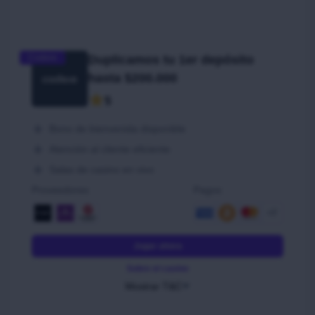
Codere
Duplicamos tu 1er depósito
hasta $200.000
5
Bono de bienvenida disponible
Atención al cliente eficiente
Salas de casino en vivo
Proveedores
Pagos
+7
Jugar ahora
Sobre el casino
Mostrar T&C