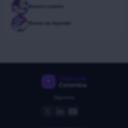
Nuevos casinos
Bonos sin deposito
Síguenos