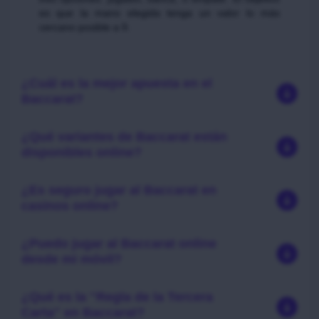
es que la mano elegida tenga un valor lo más
cercano posible a 9.
¿Cuál es la mejor apuesta en el
Baccarat?
¿Qué variantes de Baccarat están
disponibles online?
¿Es seguro jugar al Baccarat en
casinos online?
¿Puedo jugar al Baccarat online
desde mi móvil?
¿Qué es la "Regla de la Tercera
Carta" en Baccarat?