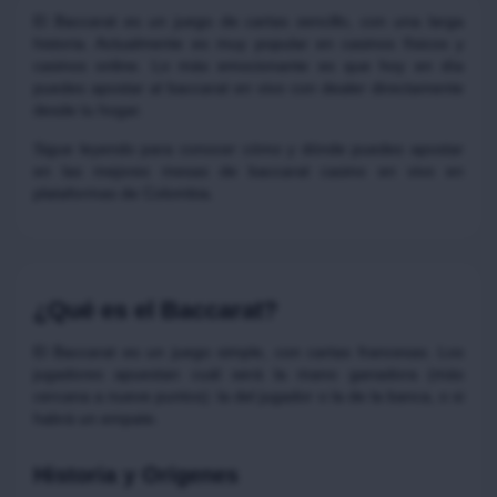
El Baccarat es un juego de cartas sencillo, con una larga
historia. Actualmente es muy popular en casinos físicos y
casinos online. Lo más emocionante es que hoy en día
puedes apostar al baccarat en vivo con dealer directamente
desde tu hogar.
Sigue leyendo para conocer cómo y dónde puedes apostar
en las mejores mesas de baccarat casino en vivo en
plataformas de Colombia.
¿Qué es el Baccarat?
El Baccarat es un juego simple, con cartas francesas. Los
jugadores apuestan cuál será la mano ganadora (más
cercana a nueve puntos): la del jugador o la de la banca, o si
habrá un empate.
Historia y Orígenes