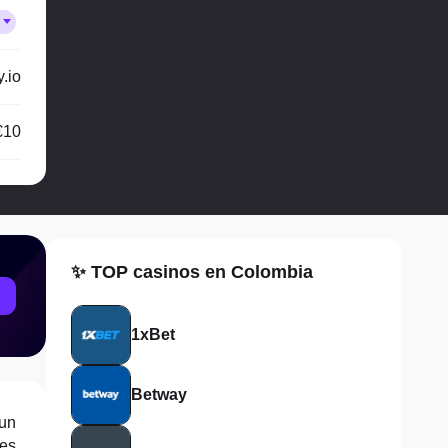
y.io
€10
✨ TOP casinos en Colombia
1xBet
Betway
un
nes