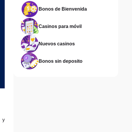
Bonos de Bienvenida
Casinos para móvil
Nuevos casinos
Bonos sin deposito
a y