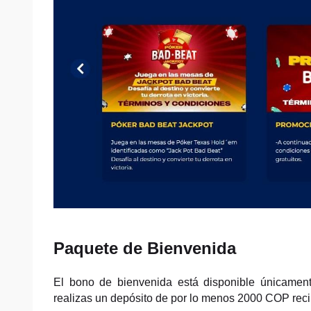
Paquete de Bienvenida
El bono de bienvenida está disponible únicamente
realizas un depósito de por lo menos 2000 COP recib