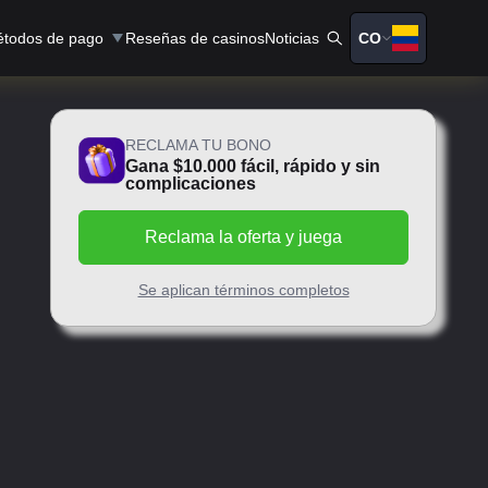
todos de pago
Reseñas de casinos
Noticias
CO
n
FAQ
RECLAMA TU BONO
Gana $10.000 fácil, rápido y sin
complicaciones
Reclama la oferta y juega
Se aplican términos completos