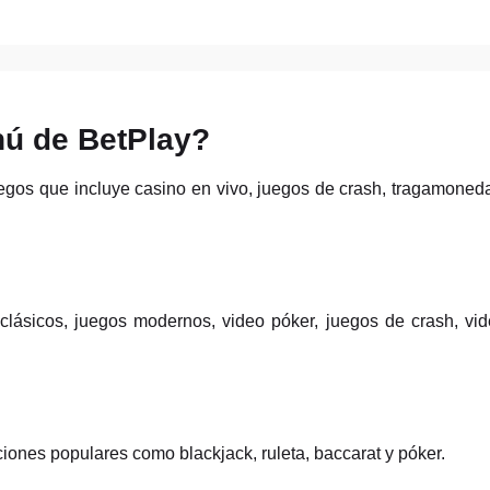
ú de BetPlay?
egos que incluye casino en vivo, juegos de crash, tragamoned
clásicos, juegos modernos, video póker, juegos de crash, vi
ones populares como blackjack, ruleta, baccarat y póker.