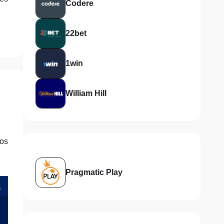
Codere
22bet
1win
William Hill
vos
Pragmatic Play