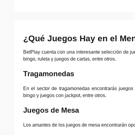
¿Qué Juegos Hay en el Men
BetPlay cuenta con una interesante selección de ju
bingo, ruleta y juegos de cartas, entre otros.
Tragamonedas
En el sector de tragamonedas encontrarás juegos 
bingo y juegos con jackpot, entre otros.
Juegos de Mesa
Los amantes de los juegos de mesa encontrarán opci