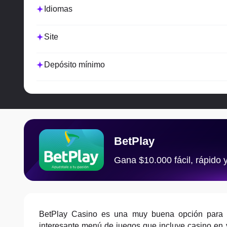
Idiomas
Site
Depósito mínimo
BetPlay
Gana $10.000 fácil, rápido 
BetPlay Casino es una muy buena opción para a
interesante menú de juegos que incluye casino en