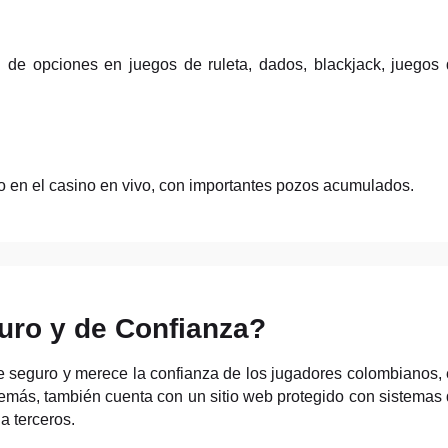
 de opciones en juegos de ruleta, dados, blackjack, juegos
o en el casino en vivo, con importantes pozos acumulados.
uro y de Confianza?
te seguro y merece la confianza de los jugadores colombianos,
demás, también cuenta con un sitio web protegido con sistemas
a terceros.