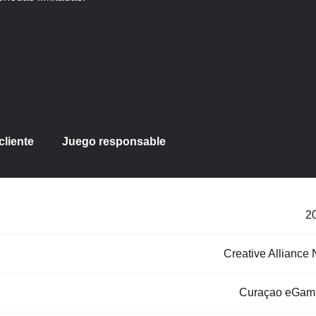
cliente
Juego responsable
2
Creative Alliance 
Curaçao eGam