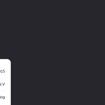
015
N.V
ing