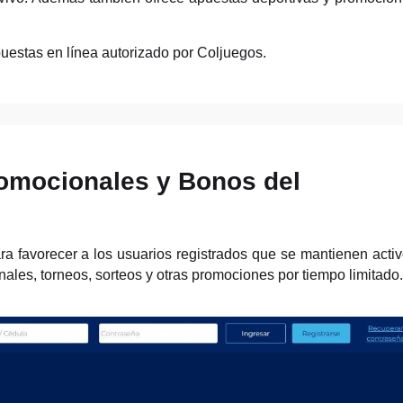
uestas en línea autorizado por Coljuegos.
romocionales y Bonos del
ra favorecer a los usuarios registrados que se mantienen acti
nales, torneos, sorteos y otras promociones por tiempo limitado.