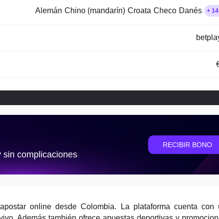
Alemán
Chino (mandarín)
Croata
Checo
Danés
+ 14
betpla
RECIBIR BONO
y sin complicaciones
postar online desde Colombia. La plataforma cuenta con 
 vivo. Además también ofrece apuestas deportivas y promocio