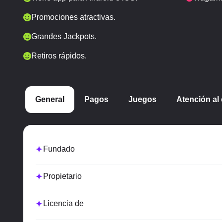
Promociones atractivas.
Grandes Jackpots.
Retiros rápidos.
General
Pagos
Juegos
Atención al 
Fundado
Propietario
Licencia de