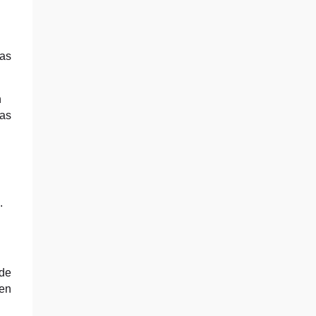
las
n
sas
.
 de
 en