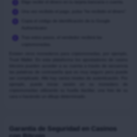
Elige recibir el dinero en tu tarjeta bancaria o cuenta.
Una vez recibido el pago, pulsa “he recibido el dinero”.
Copia el código de identificación de tu Google
Authenticator.
Tras estos pasos, el vendedor recibirá las
criptomonedas.
Existen otros monederos para criptomonedas, por ejemplo,
Trust Wallet. En esta plataforma los apostadores de casino
bitcoins pueden acceder a su cuenta a través de secuencia
las palabras de contraseña que es muy seguro pero puede
ser complicado. Allá hay varios niveles de autenticación. Por
ejemplo, puede iniciar sesión en su monedero de
criptomonedas utilizando su huella dactilar, una foto de su
cara o haciendo un dibujo determinado.
Garantía de Seguridad en Casinos
con Bitcoin