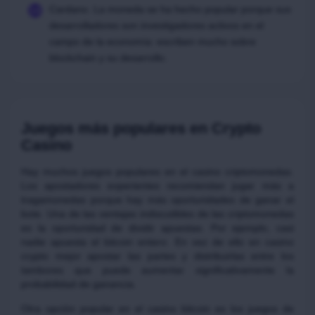
Cardano. La moneda se ha hecho popular porque sus
desarrolladores son investigadores activos en el
campo de la economía: escriben mucho sobre
blockchain y su desarrollo.
Juegos más populares en Crypto
Casino
Hay muchos juegos populares en el casino criptomonedas.
Los apostadores experientes recomiendan jugar más a
tragamonedas porque hay más oportunidades de ganar el
bote. Una de las ventajas indiscutibles de las criptomonedas
es la oportunidad de dividir apuestas. Por ejemplo, casi
nadie apuesta el bitcoin entero. En vez de ello en casino
crypto mejor apostar las partes y distribuirlas entre los
tambores que puede aumentar significativamente la
probabilidad de ganancia.
Otra opción popular en el casino bitcoin es los juegos de