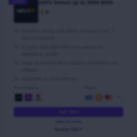
MelBet
100% bonus up to 3500 MXN
5
El chat en directo está abierto 24 horas al día, 7
días a la semana
El casino está disponible en la mayoría de
dispositivos móviles
Hogar de muchos de los mejores proveedores de
software
Disponible en varios idiomas
Proveedores
Pagos
+7
Jugar ahora
Sobre el casino
Mostrar T&C