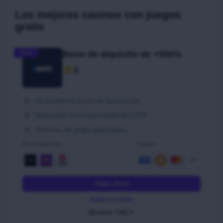
Los mejores casinos con juegos
gratis
1win
Bono de depósito de +500%
5
Un excelente bono de bienvenida.
Aplicación móvil para Android e iOS.
Métodos de pago adecuados.
Proveedores
Pagos
+7
Jugar ahora
Sobre el casino
Mostrar T&C