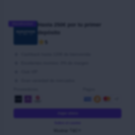
Marathonbet
Hasta 250€ por tu primer
depósito
5
Cashback hasta 120€ de bienvenida
Excelentes momios: 0% de margen
Club VIP
Gran variedad de mercados
Proveedores
Pagos
+7
Jugar ahora
Sobre el casino
Mostrar T&C