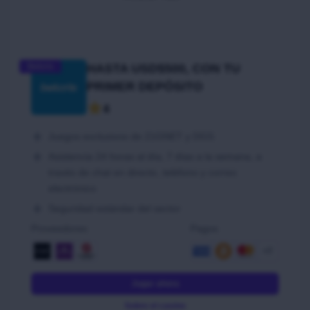
Betcris
HASTA USD$500, CON TU
PRIMER DEPÓSITO
4
Juegos exclusivos de 21GNET y DGS
Asistencia 24 horas al día, 7 días a la semana, a
través de chat en directo, teléfono y correo
electrónico
Seguridad estándar del sector
Proveedores
Pagos
+7
Jugar ahora
Sobre el casino