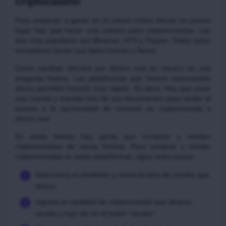
criptocasino
Para empezar a ganar en el casino online bitcoin en primer
lugar hay que hacer una cartera para criptomonedas. Las
tres más populares son Binance, HTX y Payeer. Todos estos
monederos tienen sus lados fuertes y flacos.
Como cambiar bitcoins por dinero real en mexico es una
pregunta buena. Las plataformas que hemos mencionado
ahora permiten hacerlo muy rápido. Es decir, Hay que crear
una cuenta y mandar foto de sus documentos para recibir el
acceso a la oportunidad de convertir su criptomoneda a
dinero real.
En estas bolsas hay gente que compran y venden
criptomonedas de varias formas. Para comprar y vender
criptomonedas en estas plataformas, sigue estos pasos:
Selecciona el vendedor y revisa la tasa de cambio que
ofrece.
Ingresa la cantidad de criptomoneda que deseas
vender y haz clic en el botón “vender”.