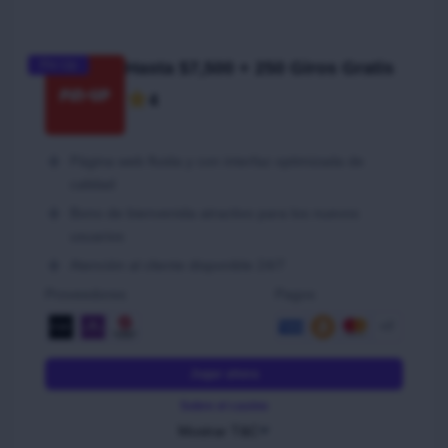
Pin Up
Hasta $7,500 + 250 Giros Gratis
4
Página web fluida y con interfaz optimizada de
calidad
Bono de bienvenida atractivo para los nuevos
usuarios
Atención al cliente disponible 24/7
Proveedores
Pagos
+7
Jugar ahora
Sobre el casino
Mostrar T&C