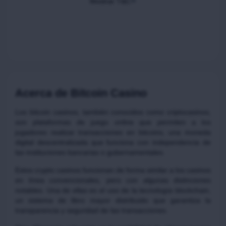
Mostrar T&C
Acerca de Bitcoin Casino
Los bitcoin casinos, también conocidos como criptocasinos,
son plataformas de juego online que permiten a los
jugadores realizar transacciones en bitcoins, una moneda
digital descentralizada que funciona con independencia de
las instituciones bancarias o gubernamentales.
Estos crypto casinos funcionan de forma similar a los casinos
en línea convencionales, pero con algunas distinciones
notables. Una de ellas es el uso de la tecnología blockchain,
un sistema de libro mayor distribuido que garantiza la
transparencia y seguridad de las transacciones.