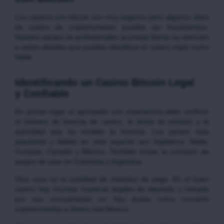
Los casinos con bitcoin son muy seguros pero algunos sitios
de casino de criptomonedas pueden ser fraudulentos.
Nuestro equipo de profesionales aconseja llamar su atención
a varios detalles que pueden identificar el casino cripto como
fiable.
Identificando un Casino Bitcoin Legal
y Confiable
En primer lugar el apostador con experiencia debe verificar
el número de licencia de casino, la fecha de emisión y la
autoridad que ha emitido la licencia. Los países más
populares y fiables en este aspecto son Inglaterra, Malta,
Curazao, Canadá y México. También existe la comisión de
juegos de azar en Colombia y Argentina.
Otra cosa es la cantidad de métodos de pago. En el buen
casino hay muchas maneras legales de depósito y retirada
por eso normalmente no hay dudas como convertir
criptomonedas a dinero real Mexico.