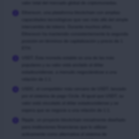
valor total del mercado global de criptomonedas.
Ethereum, una plataforma blockchain con amplias
capacidades tecnológicas que van más allá del simple
intercambio de tokens. Durante muchos años,
Ethereum ha mantenido consistentemente la segunda
posición en términos de capitalización y precio de 1
ETH.
USDT, Esta moneda estable es una de las más
populares y su valor está anclado al dólar
estadounidense, a menudo negociándose a una
relación de 1:1.
USDC, el competidor más cercano de USDT, lanzado
por el sistema de pago Circle. Al igual que USDT, su
valor está vinculado al dólar estadounidense y se
espera que se negocie a una relación de 1:1.
Ripple, un proyecto blockchain inicialmente diseñado
para instituciones financieras que lo utilizan
activamente como alternativa al sistema de