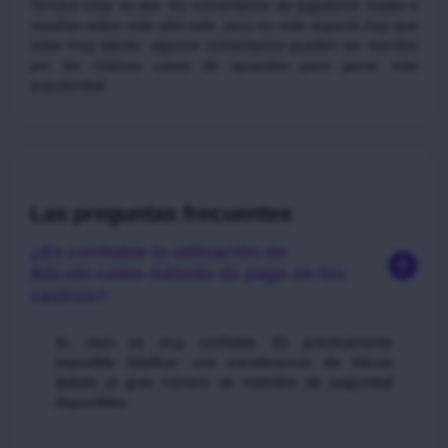
Tercera cosa es leer los comentarios de jugadores reales o
reseñas sobre este sitio web, pero en este aspecto hay que
estar muy atento: algunos comentarios pueden ser escritos
por las mismas casas de apuestas para ganar más
popularidad.
Las preguntas frecuentes
¿Es confiable la utilización de
Bitcoin como método de pago en los
casinos?
Si, claro es muy confiable. Es prácticamente
imposible falsificar una transferencia de bitcoin
debido al gran número de métodos de seguridad
disponibles.