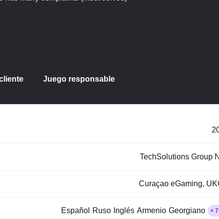
cliente
Juego responsable
2
TechSolutions Group N
Curaçao eGaming, U
Español
Ruso
Inglés
Armenio
Georgiano
+ 7