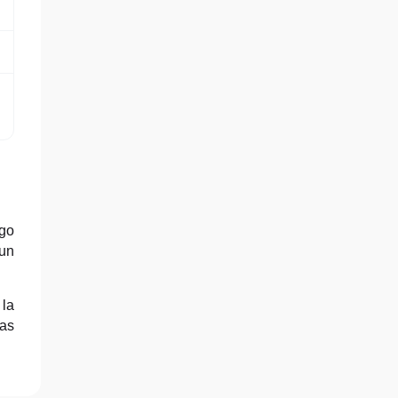
igo
 un
 la
las