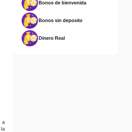
Bonos de bienvenida
Bonos sin deposito
Dinero Real
e a
 la