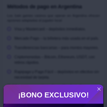
Métodos de pago en Argentina
Los 1win games casinos que operan en Argentina ofrecen
opciones adaptadas al jugador local:
Visa y Mastercard – depósitos inmediatos.
Mercado Pago – la billetera más usada en el país.
Transferencias bancarias – para montos mayores.
Criptomonedas – Bitcoin, Ethereum, USDT, con
retiros rápidos.
Rapipago y Pago Fácil – depósitos en efectivo sin
necesidad de tarjeta.
Tabla comparativa de métodos de
pago
¡BONO EXCLUSIVO!
Método
Depósito
Tiempo de
Tiempo
Comis