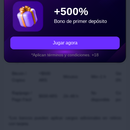
mínimo
depósito
de retiro
+500%
Visa /
$1.000
Instantáneo
1–5 días
0%*
Bono de primer depósito
Mastercard
ARS
Mercado
$500 ARS
Instantáneo
24 h
Bajo
Pago
Jugar agora
Skrill /
$1.000
15 min – 24
Pueden
*Aplican términos y condiciones. +18
15–24 h
PayPal
ARS
h
aplicar
Bitcoin /
≈$500
Genera
Minutos
Min–1 h
Criptos
ARS
0%
Rapipago /
No
Comisi
$500 ARS
24–48 h
Pago Fácil
disponible
posible
*Los bancos pueden aplicar cargos adicionales en retiros
con tarjeta.