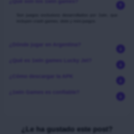
¿Qué son los 1win games?
Son juegos exclusivos desarrollados por 1win, que
incluyen crash games, slots y mini-juegos.
¿Dónde jugar en Argentina?
¿Qué es 1win games Lucky Jet?
¿Cómo descargar la APK
¿1win Games es confiable?
¿Le ha gustado este post?