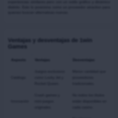
experiencias similares pero con un estilo gráfico y dinámico
distinto. Esto lo posiciona como un proveedor atractivo para
quienes buscan alternativas nuevas.
Ventajas y desventajas de 1win
Games
Aspecto
Ventajas
Desventajas
Juegos exclusivos
Menor cantidad que
Catálogo
como Lucky Jet y
proveedores
Rocket Queen.
tradicionales.
Crash games y
No todos los títulos
Innovación
mini-juegos
están disponibles en
originales.
cada casino.