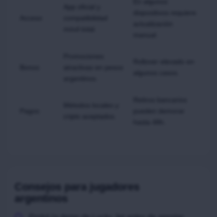
En algunos
App oficial y
dispositivos requiere
Acceso
compatibilidad
actualización
móvil total.
manual.
Promociones
Rollover elevado en
Bonos
atractivas en pesos
algunos casos.
argentinos.
Retiros bancarios
Métodos locales y
Pagos
pueden demorar
cripto aceptados.
hasta 48h.
Consejos para jugadores
argentinos