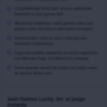
Compatibilidad móvil total: acceso optimizado
mediante la 1win games apk.
Mecánicas modernas: crash games como 1win
games Lucky Jet ofrecen adrenalina constante.
Interactividad: chats en vivo y rankings que
fomentan competencia.
Pagos accesibles: depósitos en pesos argentinos
con Mercado Pago, transferencias y tarjetas.
Demo gratuita: opción de probar los juegos antes
de apostar dinero real.
1win Games Lucky Jet: el juego
insignia