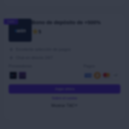
1win
Bono de depósito de +500%
5
Excelente selección de juegos
Chat en directo 24/7
Proveedores
Pagos
+7
Jugar ahora
Sobre el casino
Mostrar T&C