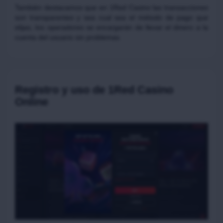
También destacamos que en 1Red Casino las transacciones
son transparentes y sea cual sea el método de pago que
elijas, los operadores se encargarán de llevar el dinero a la
cuenta del usuario sin problemas.
Registro y uso de 1Red Casino
Online