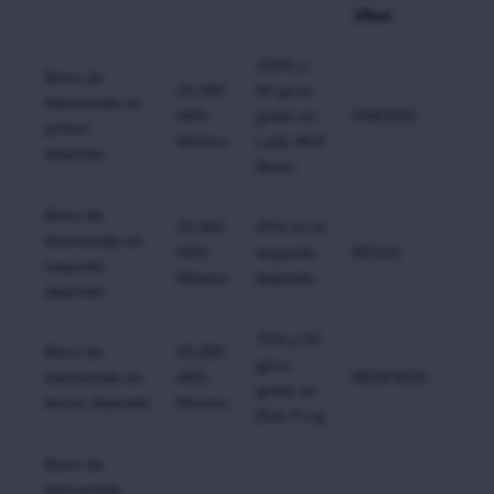
1Red
100% y
Bono de
25,000
50 giros
bienvenida en
ARS
gratis en
ONERED
primer
Mínimo
Lady Wolf
depósito
Moon
Bono de
25,000
25% en el
bienvenida en
ARS
segundo
RED25
segundo
Mínimo
depósito
depósito
75% y 50
Bono de
25,000
giros
bienvenida en
ARS
REDFROG
gratis en
tercer depósito
Mínimo
Elvis Frog
Bono de
bienvenida