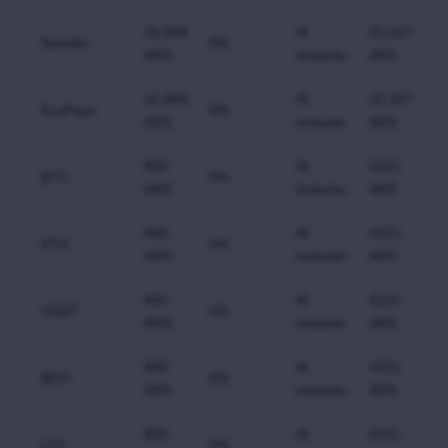
16,884
Al
25,327
Neteller
0%
0
ARS
instante
ARS
16,884
Al
25,327
EcoPayz
0%
0
ARS
instante
ARS
800
Al
4221
BTC
0%
0
ARS
instante
ARS
800
Al
4221
ETH
0%
0
ARS
instante
ARS
800
Al
4221
USDT
0%
0
ARS
instante
ARS
800
Al
4221
BCH
0%
0
ARS
instante
ARS
800
Al
4221
LTC
0%
0