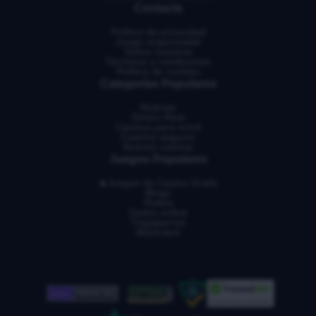
Contacts
Política de privacidad
Juego responsable
Sobre nosotros
Términos y condiciones
Política de cookies
Categorías Populares
Noticias
Dinero Real
Casinos para móvil
Casinos seguros
Nuevos casinos
Juegos Populares
🔥Juegos de Casino Gratis
Bingo
Ruleta
Dados online
Tragaperras
BlackJack