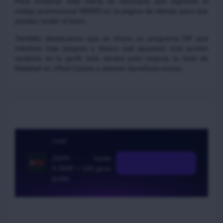
Para reclamar esta oferta es necesario que ingreses el
código promocional 66RED en la página de ofertas para que
puedas recibir el bono.
También destacamos que se ofrece un programa VIP que
mientras más juegues y dinero real apuestes más puntos
recibirás en tu perfil, esto servirá para mejorar tu nivel de
fidelidad en 1Red Casino y obtener beneficios extras.
1red
200% hasta
RECIBIR BONO
9.300€ + 100 giros
gratis