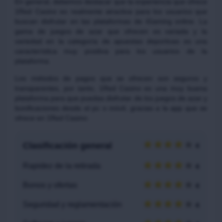
En general, debemos destacar que la experiencia que ofrece
1Red Casino es realmente atractiva para los usuarios que
buscan disfrutar en las plataformas de iGaming online. La
gama de juegos de azar que ofrecen es variada y la
variedad en la categoría de apuestas deportivas es una
característica muy positiva para los usuarios de la
plataforma.
Los métodos de pagos que se ofrecen son seguros y
transparentes, por tanto, 1Red Casino es una muy buena
plataforma para que puedas disfrutar de los juegos de azar y
bonificaciones desde el pc o móvil, gracias a la app que se
ofrece en 1Red Casino.
Clasificación general
4
Rapidez de la retirada
4
Bonos y ofertas
4
Seguridad y reglamentación
4