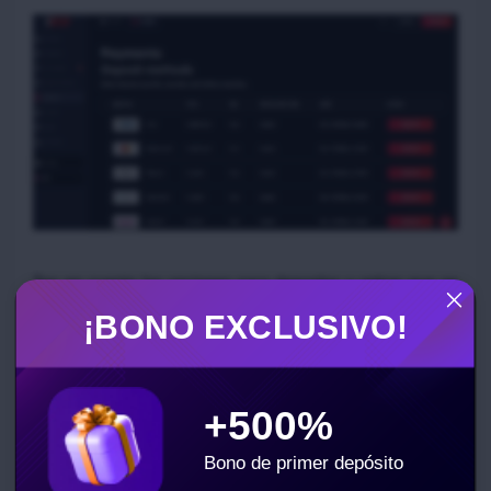
Ten en cuenta las opciones para depositar y retirar que se
ofrecen en 1Red Casino online, en seguida te indicamos el
¡BONO EXCLUSIVO!
paso a paso para que retires y deposites dinero en tu
cuenta.
Depósitos en 1Red Casino
+500%
Ten en cuenta los siguientes pasos para realizar los
Bono de primer depósito
depósitos en 1Red Casino: