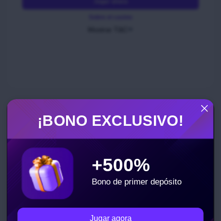
Jugar ahora
Sobre el casino
Mostrar T&C
¡BONO EXCLUSIVO!
Alternativas Recomendadas para
Apostar desde Argentina
1win
+500%
1win
es una excelente opción para jugadores argentinos
gracias a su bono de bienvenida del 500%, una interfaz
Bono de primer depósito
moderna y su amplia variedad de tragamonedas y apuestas
deportivas. Además, permite depósitos en pesos argentinos
y tiene app móvil.
Jugar agora