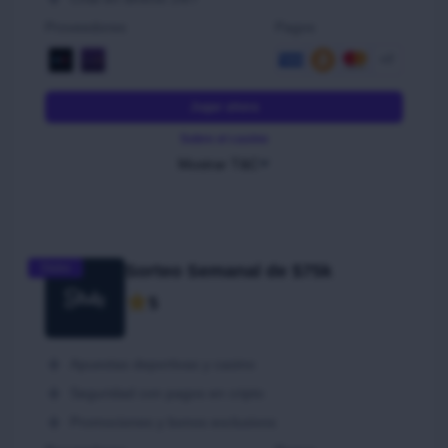
Proveedores
Pagos
+7
Jugar ahora
Sobre el casino
Mostrar T&C
Stake
Sorteo Semanal de $75k
5
Apuestas deportivas y casino
Seguridad con pagos en cripto
Promociones y bonos exclusivos