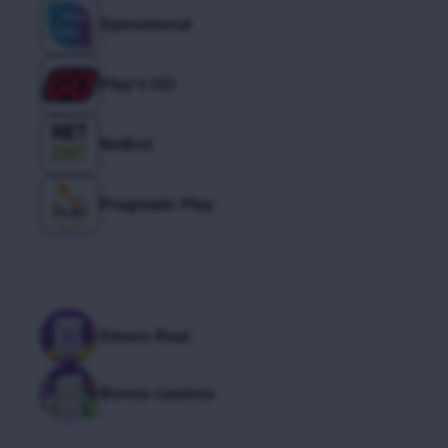
Spinomenal
Play'n GO
NetEnt
Pragmatic Play
Dinero Real
Bonos casinos