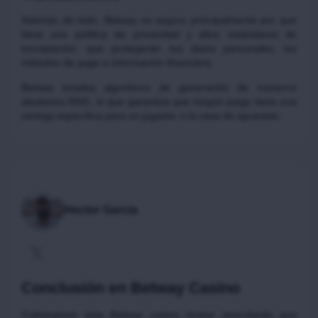
Además de todo, Betway es seguro principalmente por que
tiene una política de privacidad y altos estándares de
encriptación, que protegerán tus datos personales, los
métodos de pago e información financiera.
Betway emplea algoritmos de generación de números
aleatorios RNG, lo que garantiza que ningún juego tiene una
ventaja específica para un jugador o la casa de apuestas.
Hector Garcia
Conclusión en Betway Casino
Culminamos esta Betway casino review recordando que