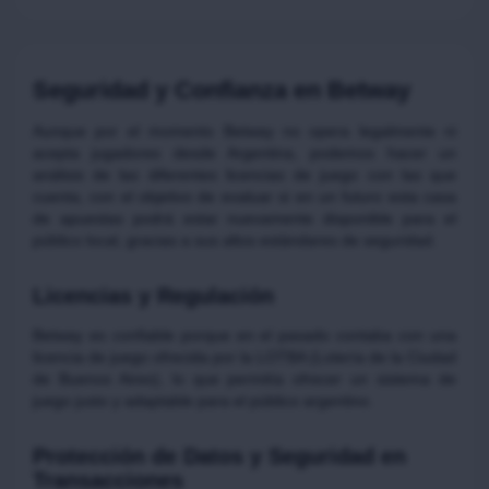
Seguridad y Confianza en Betway
Aunque por el momento Betway no opera legalmente ni
acepta jugadores desde Argentina, podemos hacer un
análisis de las diferentes licencias de juego con las que
cuenta, con el objetivo de evaluar si en un futuro esta casa
de apuestas podrá estar nuevamente disponible para el
público local, gracias a sus altos estándares de seguridad.
Licencias y Regulación
Betway es confiable porque en el pasado contaba con una
licencia de juego ofrecida por la LOTBA (Lotería de la Ciudad
de Buenos Aires), lo que permitía ofrecer un sistema de
juego justo y adaptable para el público argentino.
Protección de Datos y Seguridad en
Transacciones