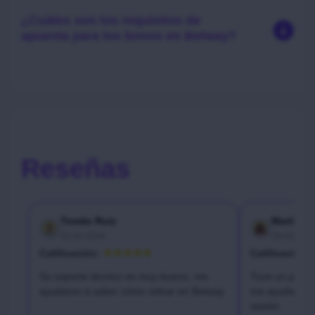
¿Cuáles son los requisitos de
apuesta para los bonos en Betway?
Reseñas
Tomás Ruiz
Martina 
02-03-2024
29-03-202
★
★
★
★
★
Calificación:
Calificación:
Su soporte técnico es muy bueno, me
Tuve un probl
ayudaron a saber cómo retirar en Betway
me ayudaron a 
sesión