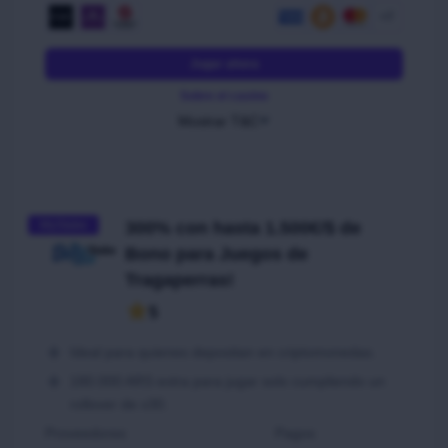
+7
Jugar ahora
Sobre el casino
Mostrar T&C
MyStake
300% con hasta 1.500€/$ de
Bono para Juegos de
Tragaperras!
5
Ideal para quienes depositan en criptomonedas.
180.000 ARS extra para jugar solo cumpliendo un
rollover de x30.
Proveedores
Pagos