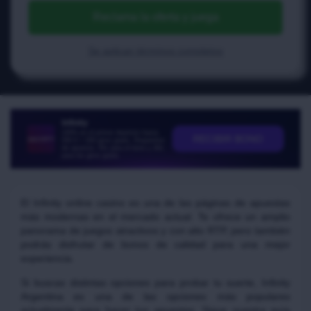
Reclama la oferta y juega
Se aplican términos completos
Infinity
100% en el primer depósito hasta
RECIBIR BONO
500 € + 200 giros gratis. Requisitos
de apuesta: 35x para el bono y 40x
para los giros gratis.
El Infinity online casino es una de las páginas de apuestas
más modernas en el mercado actual. Te ofrece un amplio
panorama de juegos atractivos y con alto RTP, pero también
podrás disfrutar de bonos de calidad para una mejor
experiencia.
Si buscas distintas opciones para probar tu suerte, Infinity
Argentina es una de las opciones más populares
actualmente para hacer tus apuestas. Sigue nuestra guía