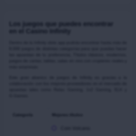
Los juegos que puedes encontrar
en el Casino Infinity
Dentro de la Infinity slots app podrás encontrar hasta más de
8,000 juegos de distintas categorías para que puedas hacer
las apuestas de tu preferencia, Títulos clásicos, modernos,
juegos de cartas, tablas, salas en vivo con crupieres reales y
más sorpresas.
Este gran abanico de juegos de Infinity es gracias a la
colaboración con los mejores proveedores en el mercado de
apuestas tales como Relax Gaming, 1x2 Gaming, ELK y
G.Games.
Categoría
Mejores títulos
Coin Volcano.