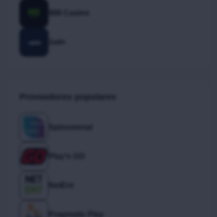
888 Casino
1win
Proveedores populares
Spinomenal
Play'n GO
NetEnt
Pragmatic Play