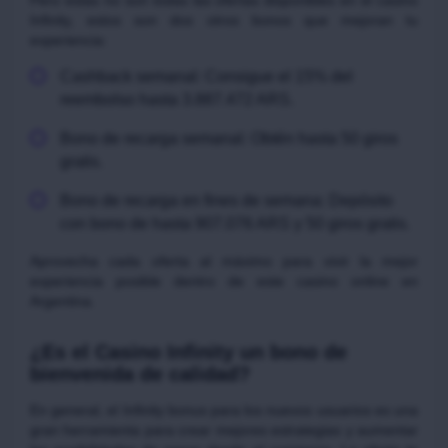
Infinity, estos son dos otros bonos que mejoran tu
experiencia:
Cashback semanal: Consigue el 15% del
reembolso hasta 3.887.472 ARS.
Bono de recarga semanal: Obtén hasta 50 giros
gratis.
Bono de recarga en fines de semana: Depósito
con bono de hasta 907.076 ARS y 50 giros gratis.
Aprovecha cada oferta al máximo para vivir la mejor
experiencia posible dentro de este casino online en
Argentina.
¿Es el Casino Infinity un bono de
bienvenida de calidad?
En general, el Infinity bonus para los nuevos usuarios es una
gran herramienta para crear mejores estrategias y aumentar