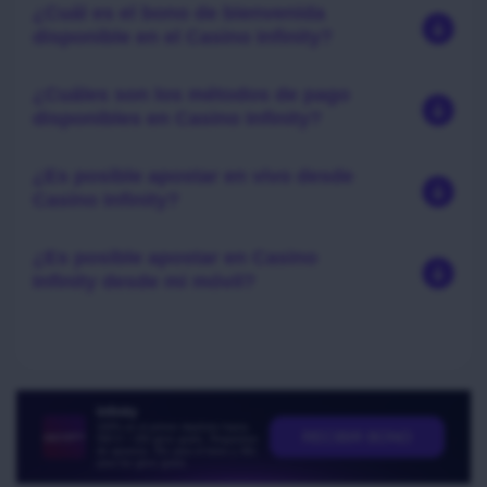
¿Cuál es el bono de bienvenida
disponible en el Casino Infinity?
¿Cuáles son los métodos de pago
disponibles en Casino Infinity?
¿Es posible apostar en vivo desde
Casino Infinity?
¿Es posible apostar en Casino
Infinity desde mi móvil?
Infinity
100% en el primer depósito hasta
RECIBIR BONO
500 € + 200 giros gratis. Requisitos
de apuesta: 35x para el bono y 40x
para los giros gratis.