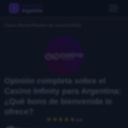
Casino Mundo
/
Reseñas de casinos
/
Infinity
Opinión completa sobre el
Casino Infinity para Argentina:
¿Qué bono de bienvenida te
ofrece?
4.8