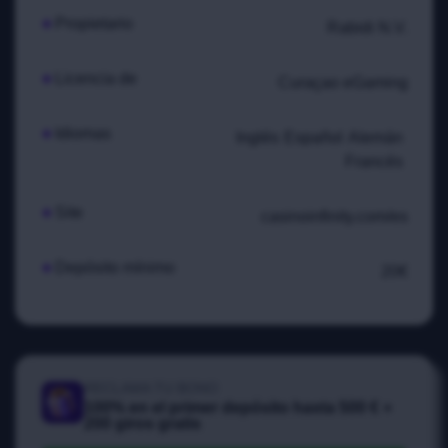
Propietario
Rabidi N.V.
Licencia de
Curaçao eGaming
Idiomas
Inglés
Español
Alemán
Francés
Site
casinoinfinity.com/es
Depósito mínimo
20€
RECLAMA TU BONO
100% en el primer depósito hasta 500 € +
200 giros gratis