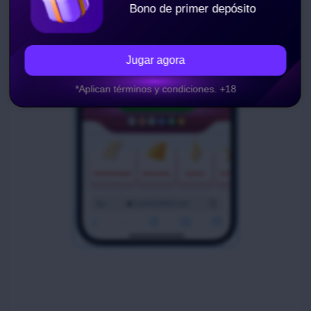
Bono de primer depósito
Jugar agora
*Aplican términos y condiciones. +18