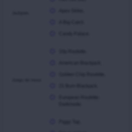
Apex Strike.
Jackpots
A Big Catch.
Candy Palace.
10p Roulette.
American Blackjack.
Golden Chip Roulette.
Juego de mesa
21 Burn Blackjack.
European Roulette:
Darkmode.
Piggy Tap.