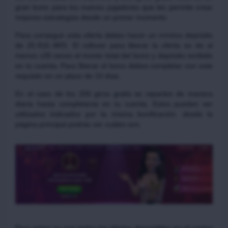
gran bono para los nuevos jugadores que les permite crear
mejores estrategias desde un primer momento.
Para conseguir esta oferta debes hacer un mínimo depósito
de 25.916 ARS. El rollover para liberar la oferta es de al
menos x35 veces el monto total del bono y depósito recibido
en tu cuenta. Para liberar el bono debes completar con este
requisito en un plazo de 10 días.
En el caso de los 200 giros gratis se reparten de manera
diaria hasta completarse en tu cuenta. Estos pueden ser
utilizados indicados por la misma bonificación. desde la
página principal podrás ver cuáles son.
Pero estas no son todas las ofertas disponibles en el casino