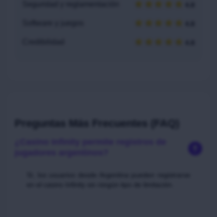
Seguridad y reglamentación
4.8
Software y juegos
4.8
Credibilidad
4.8
Preguntas Más Frecuentes (FAQ)
¿Casino Infinity permite registros de
jugadores argentinos?
Sí, los usuarios desde Argentina pueden registrarse
en el casino Infinity sin ningún tipo de limitación.