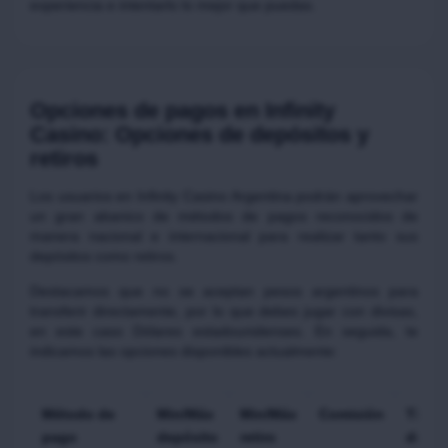
experiencia e intentarlo lo mejor que puedas.
Opciones de pagos en Infinity
Casino: Opciones de depósitos y
retiros
Los usuarios en Infinity Casino Argentina podrán aprovechar
un gran abanico de métodos de pagos reconocidos de
manera nacional e internacional para realizar tanto sus
depósitos como retiros.
Destacamos que no se aceptan pesos argentinos para
transferir directamente, por lo que debes jugar con divisas,
en este caso Dólares estadounidenses. En seguida, te
indicamos las opciones disponibles actualmente:
Método de
Min/Máx
Min/Máx
Comisión
Tiem
pago
depósito
retiro
de