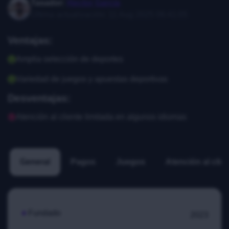
Tasador:
Hector Garcia
Última actualización: 11 Aug 2025 06:41:05
Ventajas:
Amplia selección de deportes
Variedad de juegos y apuestas deportivas
Desventajas:
Atención al cliente limitada en algunos idiomas
General
Pagos
Juegos
Atención al clie
Fundado
2023