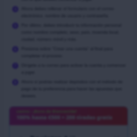
Ahora debes rellenar el formulario con el correo
electrónico, nombre de usuario y contraseña.
Por último, debes introducir tu información personal
como nombre completo, sexo, país, moenda local,
ciudad, número móvil y más.
Presiona sobre “Crear una cuenta” al final para
completar el proceso.
Dirígete a tu correo para activar la cuenta y comenzar
a jugar.
Ahora sí podrás realizar depósitos con el método de
pago de tu preferencia para hacer las apuestas que
desees.