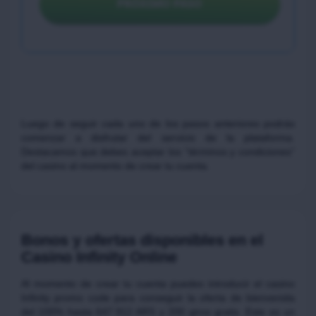
Luego de seguir cada uno de los pasos anteriores podrás
comenzar a disfrutar del servicio de la plataforma.
Destacamos que debes aceptar los “términos y condiciones”
del casino al momento de crear tu cuenta.
Bonos y ofertas disponibles en el
Casino Infinity Online
Al momento de crear tu cuenta puedes introducir el casino
Infinity promo code para conseguir la oferta de bienvenida
del 100% hasta 647.912 ARS y 200 giros gratis. Este es un