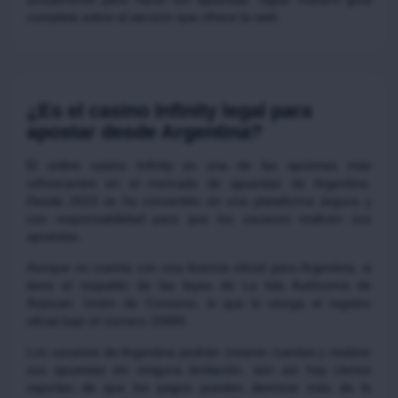
completa sobre el servicio que ofrece la web.
¿Es el casino Infinity legal para
apostar desde Argentina?
El online casino Infinity es una de las opciones más
refrescantes en el mercado de apuestas de Argentina.
Desde 2023 se ha convertido en una plataforma segura y
con responsabilidad para que los usuarios realicen sus
apuestas.
Aunque no cuenta con una licencia oficial para Argentina, si
tiene el respaldo de las leyes de La Isla Autónoma de
Anjouan, Unión de Comoros, lo que le otorga el registro
oficial bajo el número 15684.
Los usuarios de Argentina podrán crearse cuentas y realizar
sus apuestas sin ninguna limitación, aún así hay ciertos
reportes de que los pagos pueden demorar más de lo