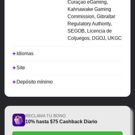
Curaçao eGaming,
Kahnawake Gaming
Commission, Gibraltar
Regulatory Authority,
SEGOB, Licencia de
Coljuegos, DGOJ, UKGC
Idiomas
Site
Depósito mínimo
RECLAMA TU BONO
10% hasta $75 Cashback Diario