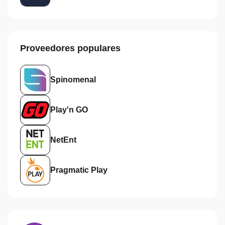
Proveedores populares
Spinomenal
Play'n GO
NetEnt
Pragmatic Play