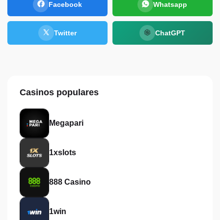
Facebook
Whatsapp
Twitter
ChatGPT
Casinos populares
Megapari
1xslots
888 Casino
1win