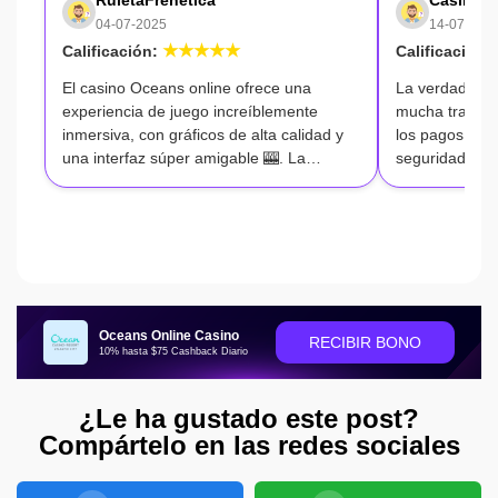
RuletaFrenética
CasinoS
04-07-2025
14-07-202
★
★
★
★
★
Calificación:
Calificación:
El casino Oceans online ofrece una
La verdad que
experiencia de juego increíblemente
mucha tranqui
inmersiva, con gráficos de alta calidad y
los pagos y se
una interfaz súper amigable 🎰. La
seguridad de l
variedad de juegos es impresionante,
juegos son tr
siempre hay algo nuevo para probar.
problemas rar
¡Definitivamente te mantiene entretenido
por horas!
Oceans Online Casino
RECIBIR BONO
10% hasta $75 Cashback Diario
¿Le ha gustado este post?
Compártelo en las redes sociales