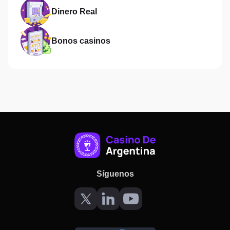
Dinero Real
Bonos casinos
Síguenos