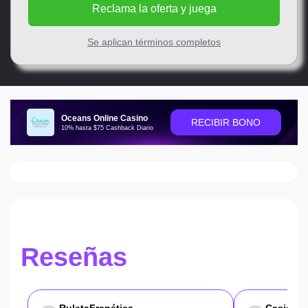
Reclama la oferta y juega
Se aplican términos completos
Oceans Online Casino
RECIBIR BONO
10% hasta $75 Cashback Diario
Reseñas