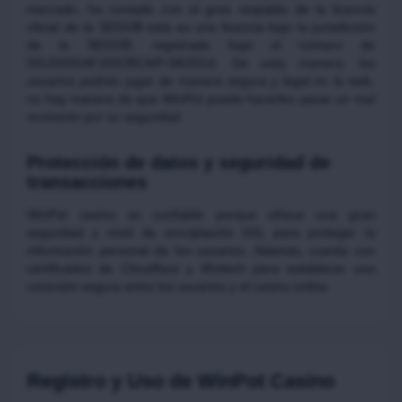
mercado, ha contado con el gran respaldo de la licencia
oficial de la SEGOB esta es una licencia bajo la jurisdicción
de la SEGOB, registrada bajo el número de
DGJS/DGAFJ/DCRCA/P-08/2014. De esta manera, los
usuarios podrán jugar de manera segura y legal en la web,
no hay manera de que WinPot pueda hacerles pasar un mal
momento por su seguridad.
Protección de datos y seguridad de
transacciones
WinPot casino es confiable porque ofrece una gran
seguridad y nivel de encriptación SSL para proteger la
información personal de los usuarios. Además, cuenta con
certificados de Cloudflare y Wiztech para establecer una
conexión segura entre los usuarios y el casino online.
Registro y Uso de WinPot Casino