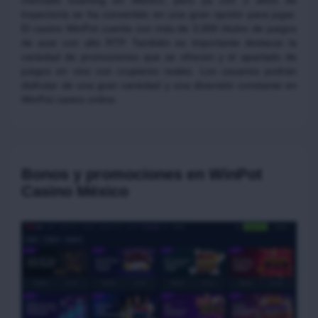
mercado iGaming en México, pero ya con 2 años de
trayectoria se ha convertido en una gran opción para jugar.
El casino WinPot cuenta con más de 3,000 títulos de juegos
de azar con alto RTP. También es importante destacar la
variedad de promociones que se ofrecen y el apartado de
juegos en vivo con crupieres reales. Los usuarios podrán
disfrutar de una gran variedad y una diversión constante en
WinPot casino online.
Bonos y promociones en WinPot
Casino México