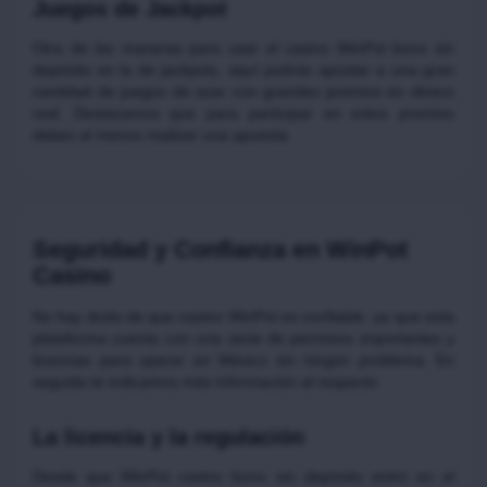
Juegos de Jackpot
Otra de las maneras para usar el casino WinPot bono sin
depósito es la de jackpots, aquí podrás apostar a una gran
cantidad de juegos de azar con grandes premios en dinero
real. Destacamos que para participar en estos premios
debes al menos realizar una apuesta.
Seguridad y Confianza en WinPot
Casino
No hay duda de que casino WinPot es confiable, ya que esta
plataforma cuenta con una serie de permisos importantes y
licencias para operar en México sin ningún problema. En
seguida te indicamos más información al respecto.
La licencia y la regulación
Desde que WinPot casino bono sin depósito entró en el