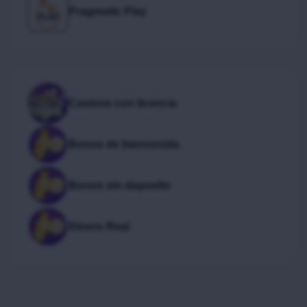
Pragmatic Play
Casinos con licencia
Bonos de bienvenida
Bonos sin deposito
Dinero Real