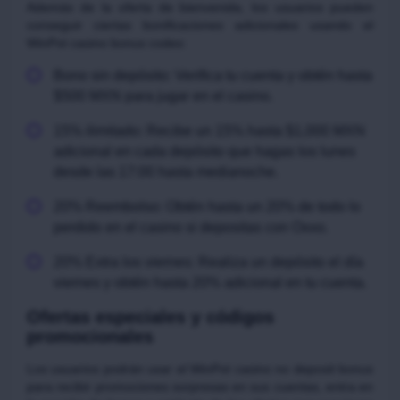
Además de la oferta de bienvenida, los usuarios pueden
conseguir ciertas bonificaciones adicionales usando el
WinPot casino bonus codes:
Bono sin depósito: Verifica tu cuenta y obtén hasta
$500 MXN para jugar en el casino.
15% ilimitado: Recibe un 15% hasta $1,000 MXN
adicional en cada depósito que hagas los lunes
desde las 17:00 hasta medianoche.
20% Reembolso: Obtén hasta un 20% de todo lo
perdido en el casino si depositas con Oxxo.
20% Extra los viernes: Realiza un depósito el día
viernes y obtén hasta 20% adicional en tu cuenta.
Ofertas especiales y códigos
promocionales
Los usuarios podrán usar el WinPot casino no deposit bonus
para recibir promociones sorpresas en sus cuentas, entra en