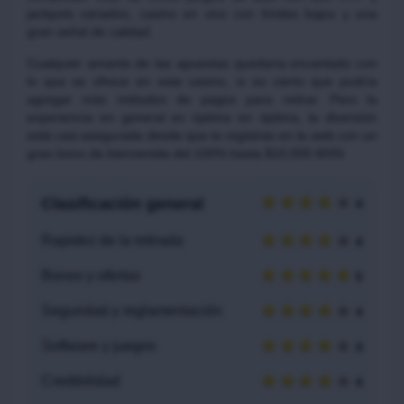
jackpots variados, casino en vivo con límites bajos y una
gran señal de calidad.
Cualquier amante de las apuestas quedaría encantado con
lo que se ofrece en este casino, si es cierto que podría
agregar más métodos de pagos para retirar. Pero la
experiencia en general es óptima en óptima, la diversión
está casi asegurada desde que te registras en la web con un
gran bono de bienvenida del 100% hasta $10,000 MXN.
Clasificación general
4
Rapidez de la retirada
4
Bonos y ofertas
5
Seguridad y reglamentación
4
Software y juegos
4
Credibilidad
4