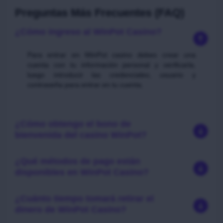
Preguntas Más Frecuentes (FAQ)
¿Cómo ingreso al WinPot Casino?
Para entrar en WinPot сasino debes crear una
cuenta con tu información personal y verificarla,
luego introducir las credenciales, usuario y
contraseña para entrar en tu cuenta.
¿Cómo obtengo el bono de
bienvenida del casino WinPot?
¿Qué métodos de pago están
disponibles en WinPot Casino?
¿Cuánto tiempo tomará retirar el
dinero de WinPot Casino?