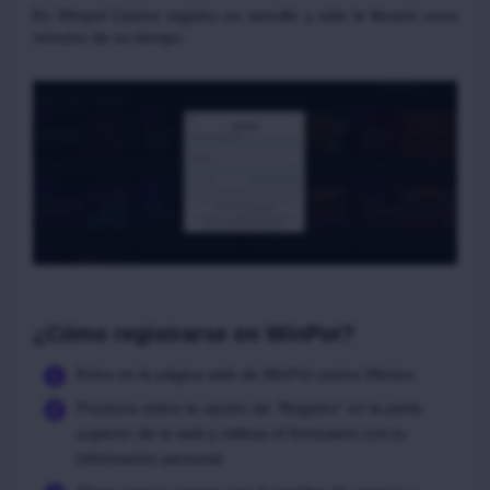
En Winpot Casino registro es sencillo y sólo le llevará unos
minutos de su tiempo.
¿Cómo registrarse en WinPot?
Entra en la página web de WinPot casino México.
Presiona sobre la opción de “Registro” en la parte
superior de la web y rellena el formulario con tu
información personal.