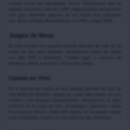
podrán armar sus estrategias únicas. Destacamos que se
pueden encontrar más de 2,000 tragamonedas asegurando
una gran diversión, algunos de los títulos más populares
son: Book of Dead, Wanted Dead or a Wild y Super Wolf.
Juegos de Mesa
En esta sección los usuarios podrán disfrutar de más de 50
títulos de una gran variedad, destacamos juegos de cartas
con alto RTP y atractivos. Puedes jugar a clásicos de
blackjack, póker, baccarat e incluso las ruletas.
Casino en Vivo
En la sección de casino en vivo podrás disfrutar de más de
150 títulos de distintas categorías, cada sala cuenta con sus
límites y sus propias características. Destacamos la gran
emoción de la ruleta en vivo, el blackjack, baccarat y hasta
los shows en directo. Cada sala cuenta con su propio crupier
y es transmitida a través de una señal de alta definición.