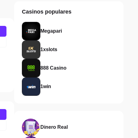
Casinos populares
Megapari
1xslots
888 Casino
1win
Dinero Real