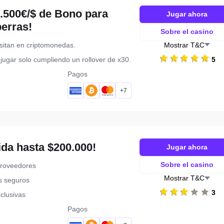
.500€/$ de Bono para
Jugar ahora
erras!
Sobre el casino
Mostrar T&C
sitan en criptomonedas.
5
jugar solo cumpliendo un rollover de x30.
Pagos
+7
da hasta $200.000!
Jugar ahora
Sobre el casino
proveedores
Mostrar T&C
s seguros
3
clusivas
Pagos