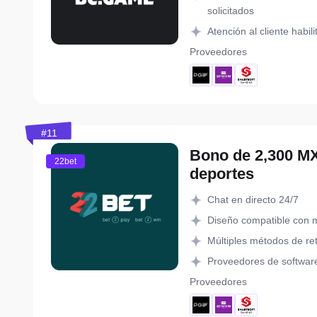
solicitados
Atención al cliente habil
Proveedores
#11
Bono de 2,300 MX
22bet
deportes
Chat en directo 24/7
Diseño compatible con 
Múltiples métodos de ret
Proveedores de software
Proveedores