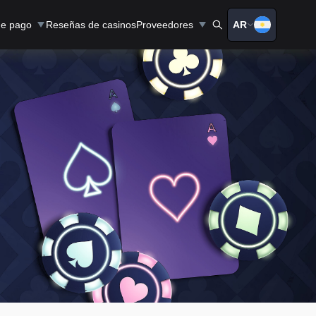
de pago
Reseñas de casinos
Proveedores
AR