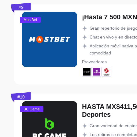
#9
¡Hasta 7 500 MXN
MostBet
Gran repertorio de jueg
Chat en vivo y en directo
Aplicación móvil nativa
comodidad
Proveedores
#10
HASTA MX$411,50
BC Game
Deportes
Gran variedad de cript
Los retiros se completa