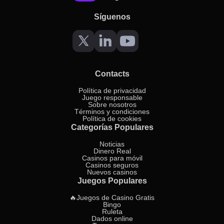
Síguenos
Contacts
Política de privacidad
Juego responsable
Sobre nosotros
Términos y condiciones
Política de cookies
Categorías Populares
Noticias
Dinero Real
Casinos para móvil
Casinos seguros
Nuevos casinos
Juegos Populares
🔥Juegos de Casino Gratis
Bingo
Ruleta
Dados online