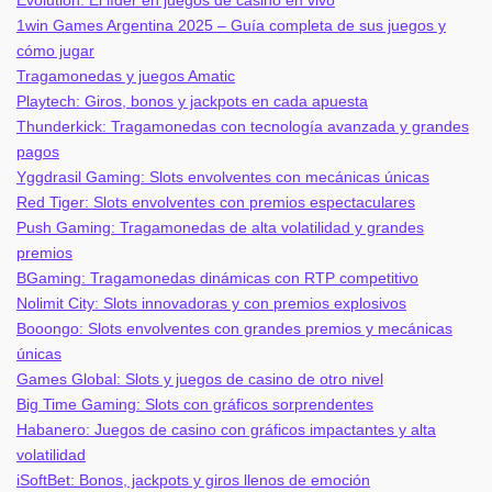
Evolution: El líder en juegos de casino en vivo
1win Games Argentina 2025 – Guía completa de sus juegos y
cómo jugar
Tragamonedas y juegos Amatic
Playtech: Giros, bonos y jackpots en cada apuesta
Thunderkick: Tragamonedas con tecnología avanzada y grandes
pagos
Yggdrasil Gaming: Slots envolventes con mecánicas únicas
Red Tiger: Slots envolventes con premios espectaculares
Push Gaming: Tragamonedas de alta volatilidad y grandes
premios
BGaming: Tragamonedas dinámicas con RTP competitivo
Nolimit City: Slots innovadoras y con premios explosivos
Booongo: Slots envolventes con grandes premios y mecánicas
únicas
Games Global: Slots y juegos de casino de otro nivel
Big Time Gaming: Slots con gráficos sorprendentes
Habanero: Juegos de casino con gráficos impactantes y alta
volatilidad
iSoftBet: Bonos, jackpots y giros llenos de emoción