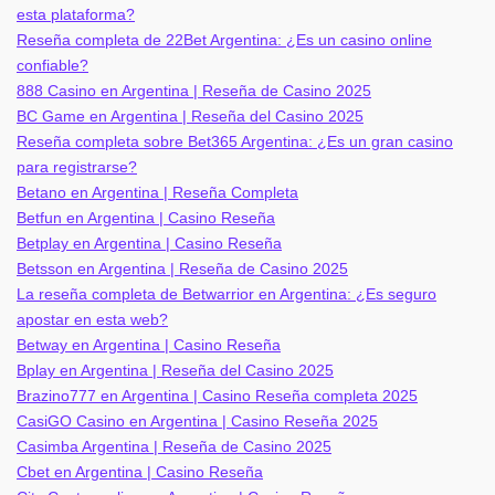
esta plataforma?
Reseña completa de 22Bet Argentina: ¿Es un casino online
confiable?
888 Casino en Argentina | Reseña de Casino 2025
BC Game en Argentina | Reseña del Casino 2025
Reseña completa sobre Bet365 Argentina: ¿Es un gran casino
para registrarse?
Betano en Argentina | Reseña Completa
Betfun en Argentina | Casino Reseña
Betplay en Argentina | Casino Reseña
Betsson en Argentina | Reseña de Casino 2025
La reseña completa de Betwarrior en Argentina: ¿Es seguro
apostar en esta web?
Betway en Argentina | Casino Reseña
Bplay en Argentina | Reseña del Casino 2025
Brazino777 en Argentina | Casino Reseña completa 2025
CasiGO Casino en Argentina | Casino Reseña 2025
Casimba Argentina | Reseña de Casino 2025
Cbet en Argentina | Casino Reseña