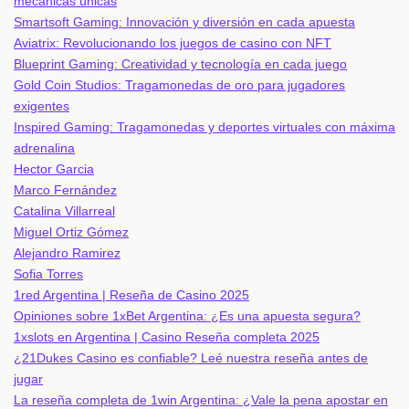
mecánicas únicas
Smartsoft Gaming: Innovación y diversión en cada apuesta
Aviatrix: Revolucionando los juegos de casino con NFT
Blueprint Gaming: Creatividad y tecnología en cada juego
Gold Coin Studios: Tragamonedas de oro para jugadores
exigentes
Inspired Gaming: Tragamonedas y deportes virtuales con máxima
adrenalina
Hector Garcia
Marco Fernández
Catalina Villarreal
Miguel Ortiz Gómez
Alejandro Ramirez
Sofia Torres
1red Argentina | Reseña de Casino 2025
Opiniones sobre 1xBet Argentina: ¿Es una apuesta segura?
1xslots en Argentina | Casino Reseña completa 2025
¿21Dukes Casino es confiable? Leé nuestra reseña antes de
jugar
La reseña completa de 1win Argentina: ¿Vale la pena apostar en